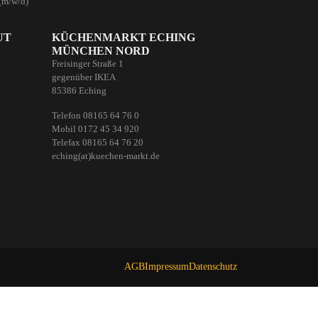
(m/w/d)
UT
KÜCHENMARKT ECHING
MÜNCHEN NORD
Freisinger Straße 1
gegenüber IKEA
85386 Eching
Telefon 08165 64 76 0
Mobil 0172 45 34 920
Telefax 08165 64 76 20
eching(at)kuechen-markt.de
AGB
Impressum
Datenschutz