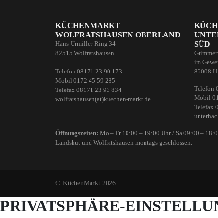
KÜCHENMARKT
KÜCH
WOLFRATSHAUSEN OBERLAND
UNTE
SÜD
Hans-Urmiller-Ring 34
82515 Wolfratshausen
Grimmer
im Gewer
Telefon 08171 23 90 173
82008 U
Mobil 0172 45 59 285
Telefon 
Telefax 08171 23 93 834
Mobil 0
wolfratshausen(at)kuechen-markt.de
Telefax 
unterhac
Öffnungszeiten:
Mo – Fr 10:00 – 19:00 Uhr / Sa 09:00 – 18:
Landshut und Wolfratshausen montags geschlossen.
© KüchenMarkt 2026
PRIVATSPHÄRE-EINSTELL