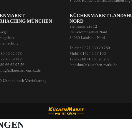
Job: Kundendienstsachbearbeitung 
ENMARKT
KÜCHENMARKT LANDSH
RHACHING MÜNCHEN
NORD
Siemensstraße 12
weg 1
im Gewerbegebiet Nord
begebiet
84030 Landshut-Nord
nterhaching
Telefon 0871 330 20 260
089 66 62 973
Mobil 0172 45 57 196
172 45 59 412
Telefax 0871 330 20 269
089 66 62 97 56
landshut(at)kuechen-markt.de
hing(at)kuechen-markt.de
00 Uhr und nach Vereinbarung.
UNGEN