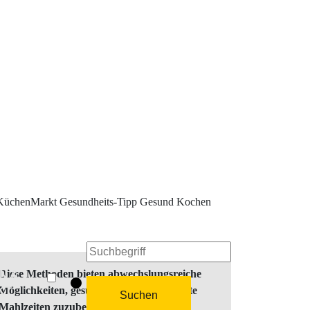
Diese Methoden bieten abwechslungsreiche
EN &
Möglichkeiten, gesunde und schmackhafte
KT
Suchen
Mahlzeiten zuzubereiten
. Durch die