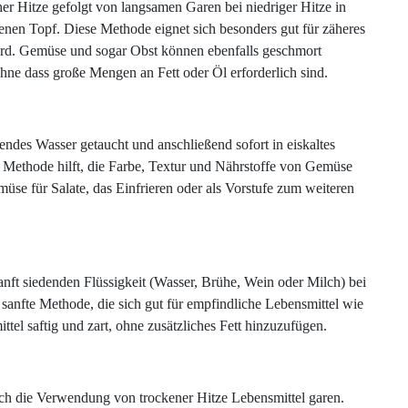
er Hitze gefolgt von langsamen Garen bei niedriger Hitze in
enen Topf. Diese Methode eignet sich besonders gut für zäheres
ird. Gemüse und sogar Obst können ebenfalls geschmort
ne dass große Mengen an Fett oder Öl erforderlich sind.
ndes Wasser getaucht und anschließend sofort in eiskaltes
 Methode hilft, die Farbe, Textur und Nährstoffe von Gemüse
müse für Salate, das Einfrieren oder als Vorstufe zum weiteren
anft siedenden Flüssigkeit (Wasser, Brühe, Wein oder Milch) bei
s sanfte Methode, die sich gut für empfindliche Lebensmittel wie
tel saftig und zart, ohne zusätzliches Fett hinzuzufügen.
ch die Verwendung von trockener Hitze Lebensmittel garen.