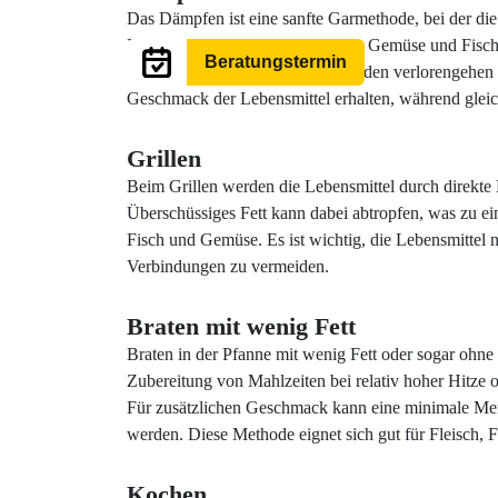
Das Dämpfen ist eine sanfte Garmethode, bei der di
Dies eignet sich besonders gut für Gemüse und Fisc
Beratungstermin
fördert, die bei anderen Garmethoden verlorengehen k
Geschmack der Lebensmittel erhalten, während gleic
Grillen
Beim Grillen werden die Lebensmittel durch direkte H
Überschüssiges Fett kann dabei abtropfen, was zu eine
Fisch und Gemüse. Es ist wichtig, die Lebensmittel 
Verbindungen zu vermeiden.
Braten mit wenig Fett
Braten in der Pfanne mit wenig Fett oder sogar ohne
Zubereitung von Mahlzeiten bei relativ hoher Hitze o
Für zusätzlichen Geschmack kann eine minimale Me
werden. Diese Methode eignet sich gut für Fleisch,
Kochen