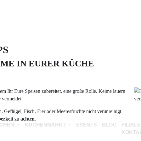
PS
IME IN EURER KÜCHE
em Ihr Eure Speisen zubereitet, eine große Rolle. Keime lauern
 vermeidet.
h, Geflügel, Fisch, Eier oder Meeresfrüchte nicht verunreinigt
erkeit
zu
achten
.
CHEN
KÜCHENMARKT
EVENTS
BLOG
FILIAL
KONTA