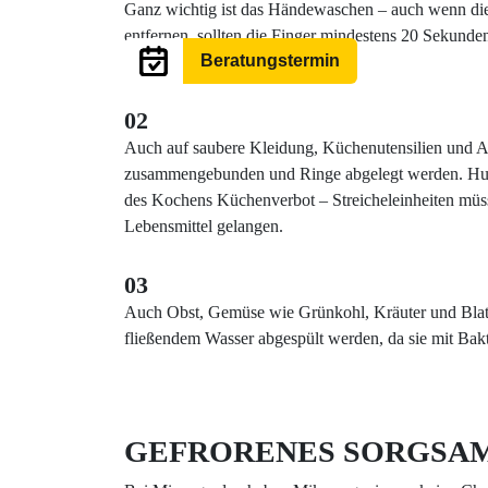
Ganz wichtig ist das Händewaschen – auch wenn dies
entfernen, sollten die Finger mindestens 20 Sekunde
Beratungstermin
Bakterien beseitigt.
02
Auch auf saubere Kleidung, Küchenutensilien und Arb
zusammengebunden und Ringe abgelegt werden. Hun
des Kochens Küchenverbot – Streicheleinheiten müss
Lebensmittel gelangen.
03
Auch Obst, Gemüse wie Grünkohl, Kräuter und Blatts
fließendem Wasser abgespült werden, da sie mit Bakt
GEFRORENES SORGSAM