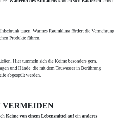
ance.
Während des Auftauens
können sich
Bakterien
jedoch
Kühlschrank tauen. Warmes Raumklima fördert die Vermehrung
chen Produkte führen.
gießen. Hier tummeln sich die Keime besonders gern.
rlagen und Hände, die mit dem Tauwasser in Berührung
ife abgespült werden.
 VERMEIDEN
ich
Keime von einem Lebensmittel auf
ein
anderes