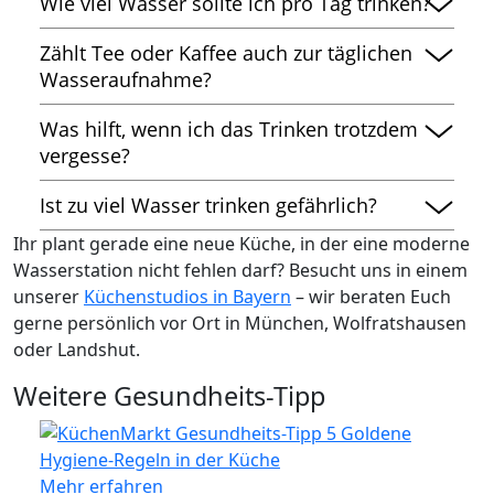
Wie viel Wasser sollte ich pro Tag trinken?
Im Durchschnitt solltest du 1,5 – 2 L pro Tag
Zählt Tee oder Kaffee auch zur täglichen
trinken, abhängig von Aktivität, Wetter und
Wasseraufnahme?
Körpergewicht. In Deutschland kannst
Ja – ungesüßter Kräuter- und Früchtetee
sowie
du
Leitungswasser bedenkenlos trinken
, da es
Was hilft, wenn ich das Trinken trotzdem
Kaffee tragen zur Flüssigkeitsaufnahme bei,
eines der am strengsten kontrollierten
vergesse?
solange sie nicht übermäßig koffeinhaltig sind.
Lebensmittel ist und eine hervorragende
Dann sind Erinnerungen durch Apps, Timer oder
Ökobilanz aufweist.
Ist zu viel Wasser trinken gefährlich?
sichtbare Wasserflaschen die effektivsten Tricks.
Zu große Wassermengen in kurzer Zeit können
Ihr plant gerade eine neue Küche, in der eine moderne
den Elektrolythaushalt stören, daher lieber
Wasserstation nicht fehlen darf? Besucht uns in einem
gleichmäßig über den Tag verteilt trinken.
unserer
Küchenstudios in Bayern
– wir beraten Euch
gerne persönlich vor Ort in München, Wolfratshausen
oder Landshut.
Weitere Gesundheits-Tipp
Mehr erfahren