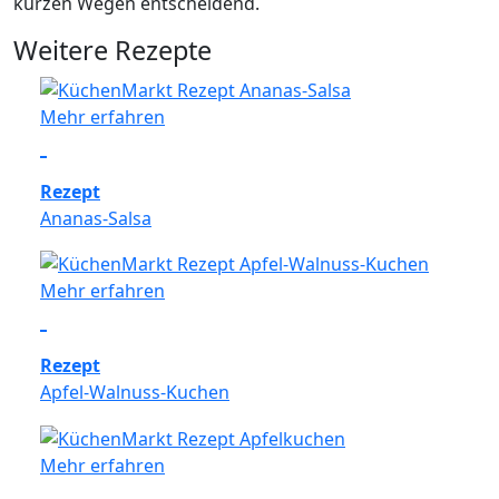
verschlossen halten sie sich etwa zwei Tage im
kurzen Wegen entscheidend.
nicht im eigenen Saft schmort, sondern schön
Kühlschrank. Das spart Zeit, wenn es am
Weitere Rezepte
goldbraun wird.
nächsten Feierabend noch schneller gehen muss.
Mehr erfahren
Rezept
Ananas-Salsa
Mehr erfahren
Rezept
Apfel-Walnuss-Kuchen
Mehr erfahren