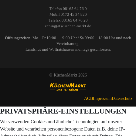
Telefon 08165 64 76 0
Mobil 0172 45 34 920
Telefax 08165 64 76 20
eching(at)kuechen-markt.de
Öffnungszeiten:
Mo – Fr 10:00 – 19:00 Uhr / Sa 09:00 – 18:00 Uhr und nach
Vereinbarung.
Landshut und Wolfratshausen montags geschlossen.
© KüchenMarkt 2026
AGB
Impressum
Datenschutz
PRIVATSPHÄRE-EINSTELLUNGEN
Wir verwenden Cookies und ähnliche Technologien auf unserer
Website und verarbeiten personenbezogene Daten (z.B. deine IP-