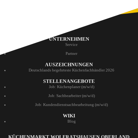
UNTERNEHMEN
Service
Partner
AUSZEICHNUNGEN
Deutschlands begehrteste Küchenfachhändler 2026
STELLENANGEBOTE
Job: Küchenplaner (m/w/d)
Job: Sachbearbeiter (m/w/d)
Job: Kundendienstsachbearbeitung (m/w/d)
WIKI
Blog
KÜCHENMARKT WOLFRATSHAUSEN OBERLAND