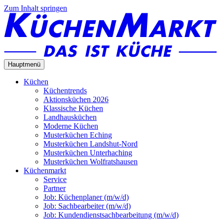
Zum Inhalt springen
Hauptmenü
Küchen
Küchentrends
Aktionsküchen 2026
Klassische Küchen
Landhausküchen
Moderne Küchen
Musterküchen Eching
Musterküchen Landshut-Nord
Musterküchen Unterhaching
Musterküchen Wolfratshausen
Küchenmarkt
Service
Partner
Job: Küchenplaner (m/w/d)
Job: Sachbearbeiter (m/w/d)
Job: Kundendienstsachbearbeitung (m/w/d)