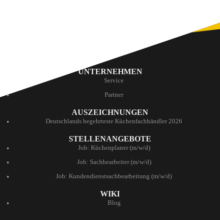
UNTERNEHMEN
Service
Partner
AUSZEICHNUNGEN
Deutschlands begehrteste Küchenfachhändler 2026
STELLENANGEBOTE
Job: Küchenplaner (m/w/d)
Job: Sachbearbeiter (m/w/d)
Job: Kundendienstsachbearbeitung (m/w/d)
WIKI
Blog