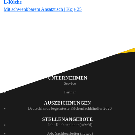
L-Küche
Mit schwenkbarem Ansatztisch | Koje 25
UNTERNEHMEN
Service
Partner
AUSZEICHNUNGEN
Deutschlands begehrteste Küchenfachhändler 2026
STELLENANGEBOTE
Job: Küchenplaner (m/w/d)
Job: Sachbearbeiter (m/w/d)