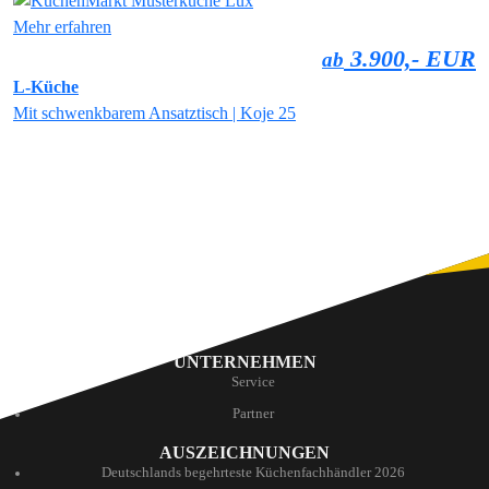
Mehr erfahren
3.900,- EUR
ab
L-Küche
Mit schwenkbarem Ansatztisch | Koje 25
UNTERNEHMEN
Service
Partner
AUSZEICHNUNGEN
Deutschlands begehrteste Küchenfachhändler 2026