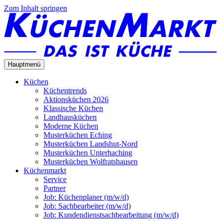
Zum Inhalt springen
Hauptmenü
Küchen
Küchentrends
Aktionsküchen 2026
Klassische Küchen
Landhausküchen
Moderne Küchen
Musterküchen Eching
Musterküchen Landshut-Nord
Musterküchen Unterhaching
Musterküchen Wolfratshausen
Küchenmarkt
Service
Partner
Job: Küchenplaner (m/w/d)
Job: Sachbearbeiter (m/w/d)
Job: Kundendienstsachbearbeitung (m/w/d)