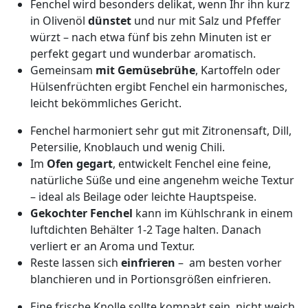
Fenchel wird besonders delikat, wenn Ihr ihn kurz
in Olivenöl
dünstet
und nur mit Salz und Pfeffer
würzt – nach etwa fünf bis zehn Minuten ist er
perfekt gegart und wunderbar aromatisch.
Gemeinsam
mit Gemüsebrühe
, Kartoffeln oder
Hülsenfrüchten ergibt Fenchel ein harmonisches,
leicht bekömmliches Gericht.
Fenchel harmoniert sehr gut mit Zitronensaft, Dill,
Petersilie, Knoblauch und wenig Chili.
Im
Ofen gegart
, entwickelt Fenchel eine feine,
natürliche Süße und eine angenehm weiche Textur
– ideal als Beilage oder leichte Hauptspeise.
Gekochter Fenchel
kann im Kühlschrank in einem
luftdichten Behälter 1-2 Tage halten. Danach
verliert er an Aroma und Textur.
Reste lassen sich
einfrieren
– am besten vorher
blanchieren und in Portionsgrößen einfrieren.
Eine frische Knolle sollte kompakt sein, nicht weich