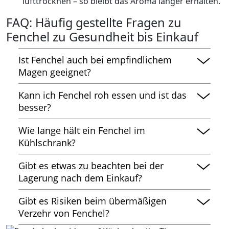
lufttrocknen – so bleibt das Aroma länger erhalten.
FAQ: Häufig gestellte Fragen zu
Fenchel zu Gesundheit bis Einkauf
Ist Fenchel auch bei empfindlichem
Magen geeignet?
Ja – gerade wegen seiner krampflösenden und
Kann ich Fenchel roh essen und ist das
verdauungsfördernden Wirkung ist Fenchel gut
besser?
verträglich. Dennoch: Bei ganz empfindlichem
Absolut – roh gegessen bietet Fenchel maximale
Magen isst du ihn lieber roh in kleiner Menge
Wie lange hält ein Fenchel im
Nährstoffe (Vitamin C etc.) und eine frische
und gut gekaut.
Kühlschrank?
Textur. Wichtig: Hoble ihn fein und kaue gut.
Unter optimalen Bedingungen (kühl, feucht,
Gibt es etwas zu beachten bei der
keine Luftstauung) hält eine frische Knolle einige
Lagerung nach dem Einkauf?
Tage – idealerweise solltest du ihn innerhalb von
Ja – lagere ihn nicht in geschlossenen
3-5 Tagen verbrauchen, um Qualität und
Gibt es Risiken beim übermäßigen
Plastiktüten ohne Luft. Entferne restliches Grün,
Nährstoffe zu sichern.
Verzehr von Fenchel?
um Austrocknung zu vermeiden.