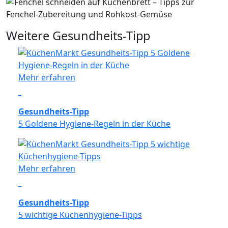
Zwar gilt Fenchel als sehr sicher, aber bei
übermäßigem Konsum der ätherischen Öle (z. B.
Estragol) solltest du vorsichtig sein. Bei
Weitere Gesundheits-Tipp
normalem Verzehr im Rahmen einer
ausgewogenen Ernährung ist das Risiko sehr
gering.
Mehr erfahren
Gesundheits-Tipp
5 Goldene Hygiene-Regeln in der Küche
Mehr erfahren
Gesundheits-Tipp
5 wichtige Küchenhygiene-Tipps