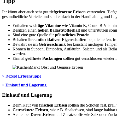
Tipp
Ihr könnt aber auch sehr gut
tiefgefrorene Erbsen
verwenden. Tiefgef
gesundheitliche Vorteile und sind einfach in der Handhabung und La
Enthalten
wichtige Vitamine
wie Vitamin K, C und B-Vitamine
Besitzen einen
hohen Ballaststoffgehalt
und unterstützen somi
Sind eine gute Quelle für
pflanzliches Protein
.
Behalten ihre
antioxidativen Eigenschaften
bei, die helfen, 
Bewahrt sie
im Gefrierschrank
bei konstant niedrigen Tempera
Können in Suppen, Eintöpfen, Aufläufen, Salaten und als Beil
werden.
Einmal
geöffnete Packungen
sollten gut verschlossen wieder 
> Rezept
Erbsensuppe
>
Einkauf und Lagerung
Einkauf und Lagerung
Beim Kauf von
frischen Erbsen
sollten die Schoten fest, pral
Getrocknete Erbsen
, wie z.B. Spalterbsen, sind lange haltbar
Achtet bei
Dosen-Erbsen
auf Zusatzstoffe wie Salz oder Zucker