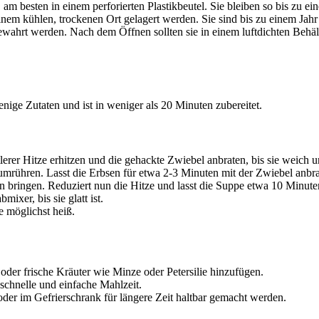
 am besten in einem perforierten Plastikbeutel. Sie bleiben so bis zu ei
nem kühlen, trockenen Ort gelagert werden. Sie sind bis zu einem Jahr 
ahrt werden. Nach dem Öffnen sollten sie in einem luftdichten Behä
nige Zutaten und ist in weniger als 20 Minuten zubereitet.
rer Hitze erhitzen und die gehackte Zwiebel anbraten, bis sie weich un
umrühren. Lasst die Erbsen für etwa 2-3 Minuten mit der Zwiebel anbra
ringen. Reduziert nun die Hitze und lasst die Suppe etwa 10 Minuten
xer, bis sie glatt ist.
e möglichst heiß.
oder frische Kräuter wie Minze oder Petersilie hinzufügen.
schnelle und einfache Mahlzeit.
der im Gefrierschrank für längere Zeit haltbar gemacht werden.