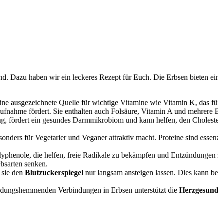
esund. Dazu haben wir ein leckeres Rezept für Euch. Die Erbsen bieten
ine ausgezeichnete Quelle für wichtige Vitamine wie Vitamin K, das fü
ufnahme fördert. Sie enthalten auch Folsäure, Vitamin A und mehrere 
ng, fördert ein gesundes Darmmikrobiom und kann helfen, den Cholesteri
esonders für Vegetarier und Veganer attraktiv macht. Proteine sind ess
yphenole, die helfen, freie Radikale zu bekämpfen und Entzündungen z
bsarten senken.
 sie den
Blutzuckerspiegel
nur langsam ansteigen lassen. Dies kann bes
ündungshemmenden Verbindungen in Erbsen unterstützt die
Herzgesund