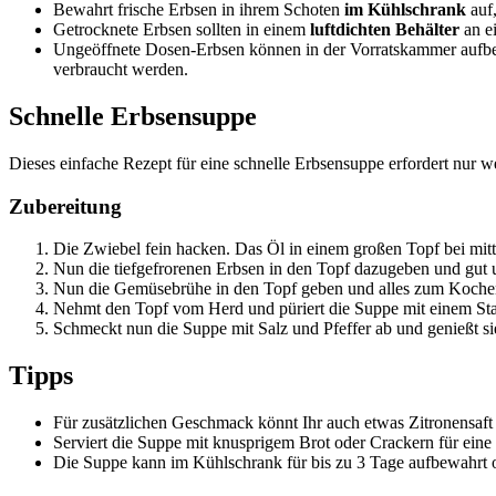
Bewahrt frische Erbsen in ihrem Schoten
im Kühlschrank
auf,
Getrocknete Erbsen sollten in einem
luftdichten Behälter
an ei
Ungeöffnete Dosen-Erbsen können in der Vorratskammer aufbew
verbraucht werden.
Schnelle Erbsensuppe
Dieses einfache Rezept für eine schnelle Erbsensuppe erfordert nur we
Zubereitung
Die Zwiebel fein hacken. Das Öl in einem großen Topf bei mittle
Nun die tiefgefrorenen Erbsen in den Topf dazugeben und gut 
Nun die Gemüsebrühe in den Topf geben und alles zum Kochen b
Nehmt den Topf vom Herd und püriert die Suppe mit einem Stabmi
Schmeckt nun die Suppe mit Salz und Pfeffer ab und genießt si
Tipps
Für zusätzlichen Geschmack könnt Ihr auch etwas Zitronensaft 
Serviert die Suppe mit knusprigem Brot oder Crackern für eine 
Die Suppe kann im Kühlschrank für bis zu 3 Tage aufbewahrt o