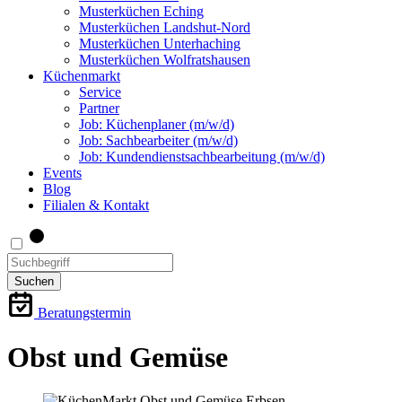
Musterküchen Eching
Musterküchen Landshut-Nord
Musterküchen Unterhaching
Musterküchen Wolfratshausen
Küchenmarkt
Service
Partner
Job: Küchenplaner (m/w/d)
Job: Sachbearbeiter (m/w/d)
Job: Kundendienstsachbearbeitung (m/w/d)
Events
Blog
Filialen & Kontakt
Suchen
Beratungstermin
Obst und Gemüse