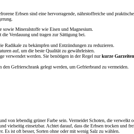
rorene Erbsen sind eine hervorragende, nährstoffreiche und praktische 
gerung.
 sowie Mineralstoffe wie Eisen und Magnesium.
t die Verdauung und tragen zur Sättigung bei.
freie Radikale zu bekämpfen und Entzündungen zu reduzieren.
turen auf, um die beste Qualität zu gewährleisten.
age verwendet werden. Sie benötigen in der Regel nur
kurze Garzeite
in den Gefrierschrank gelegt werden, um Gefrierbrand zu vermeiden.
l und von lebendig grüner Farbe sein. Vermeidet Schoten, die verwelkt o
 und vielseitig einsetzbar. Achtet darauf, dass die Erbsen trocken und fr
. Es ist oft besser, Sorten ohne oder mit wenig Salz zu wählen.