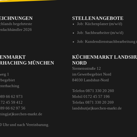
EICHNUNGEN
STELLENANGEBOTE
chlands begehrteste
Job: Küchenplaner (m/w/d)
nfachhändler 2026
Job: Sachbearbeiter (m/w/d)
Job: Kundendienstsachbearbeitung 
ENMARKT
KÜCHENMARKT LANDSH
RHACHING MÜNCHEN
NORD
Siemensstraße 12
weg 1
im Gewerbegebiet Nord
begebiet
84030 Landshut-Nord
nterhaching
Telefon 0871 330 20 260
089 66 62 973
Mobil 0172 45 57 196
172 45 59 412
Telefax 0871 330 20 269
089 66 62 97 56
landshut(at)kuechen-markt.de
hing(at)kuechen-markt.de
00 Uhr und nach Vereinbarung.