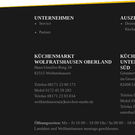
UNTERNEHMEN
AUSZ
Service
Deuts
Küche
Partner
KÜCHENMARKT
KÜCH
WOLFRATSHAUSEN OBERLAND
UNTE
SÜD
Hans-Urmiller-Ring 34
82515 Wolfratshausen
Grimmer
im Gewer
Telefon 08171 23 90 173
82008 U
Mobil 0172 45 59 285
Telefon 
Telefax 08171 23 93 834
Mobil 0
wolfratshausen(at)kuechen-markt.de
Telefax 
unterhac
Öffnungszeiten:
Mo – Fr 10:00 – 19:00 Uhr / Sa 09:00 – 18:
Landshut und Wolfratshausen montags geschlossen.