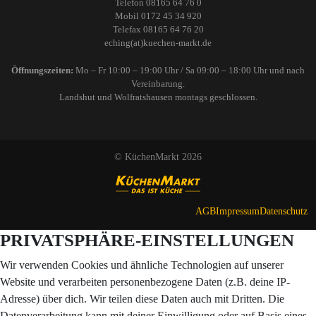
Telefon 08165 64 76 0
Mobil 0172 45 34 920
Telefax 08165 64 76 20
eching(at)kuechen-markt.de
Öffnungszeiten:
Mo – Fr 10:00 – 19:00 Uhr / Sa 09:00 – 18:00 Uhr und nach
Vereinbarung.
Landshut und Wolfratshausen montags geschlossen.
© KüchenMarkt 2026
AGB
Impressum
Datenschutz
PRIVATSPHÄRE-EINSTELLUNGEN
Wir verwenden Cookies und ähnliche Technologien auf unserer
Website und verarbeiten personenbezogene Daten (z.B. deine IP-
Adresse) über dich. Wir teilen diese Daten auch mit Dritten. Die
Datenverarbeitung kann mit deiner Einwilligung oder auf Basis eines