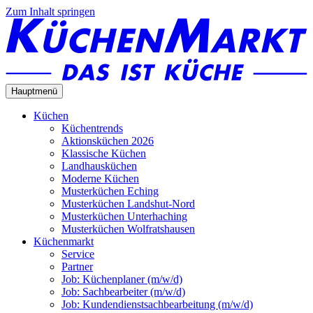
Zum Inhalt springen
Hauptmenü
Küchen
Küchentrends
Aktionsküchen 2026
Klassische Küchen
Landhausküchen
Moderne Küchen
Musterküchen Eching
Musterküchen Landshut-Nord
Musterküchen Unterhaching
Musterküchen Wolfratshausen
Küchenmarkt
Service
Partner
Job: Küchenplaner (m/w/d)
Job: Sachbearbeiter (m/w/d)
Job: Kundendienstsachbearbeitung (m/w/d)